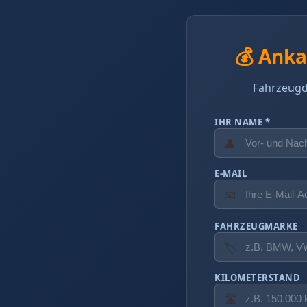
💰 Anka
Fahrzeugd
IHR NAME *
👤
E-MAIL
📧
FAHRZEUGMARKE
🏷️
KILOMETERSTAND
🛣️