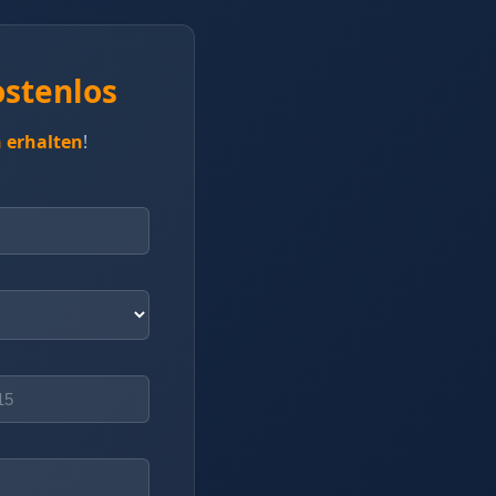
ostenlos
 erhalten
!