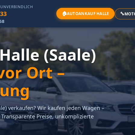
& UNVERBINDLICH
333
🏠
🔧
AUTOANKAUF HALLE
MOT
68
alle (Saale)
or Ort –
lung
ale) verkaufen? Wir kaufen jeden Wagen –
. Transparente Preise, unkomplizierte