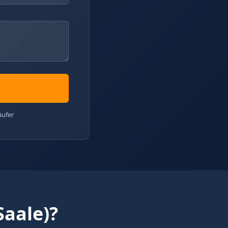
äufer
aale)?