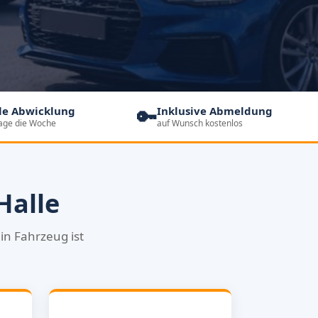
🔑
le Abwicklung
Inklusive Abmeldung
Tage die Woche
auf Wunsch kostenlos
Halle
in Fahrzeug ist