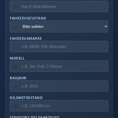
📧
FAHRZEUGZUSTAND
🚗
FAHRZEUGMARKE
🏷️
MODELL
🚘
BAUJAHR
📅
KILOMETERSTAND
🛣️
STANDORT DES FAHRZEUGS