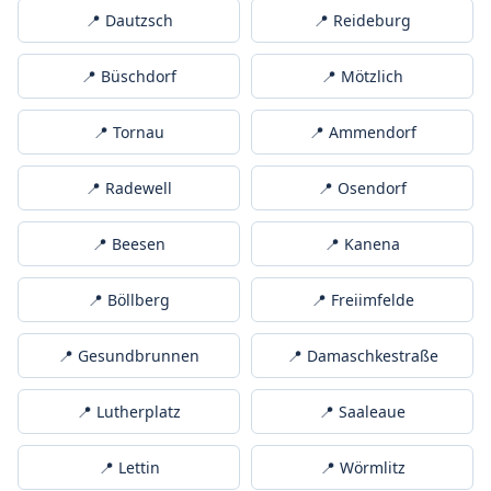
📍 Dautzsch
📍 Reideburg
📍 Büschdorf
📍 Mötzlich
📍 Tornau
📍 Ammendorf
📍 Radewell
📍 Osendorf
📍 Beesen
📍 Kanena
📍 Böllberg
📍 Freiimfelde
📍 Gesundbrunnen
📍 Damaschkestraße
📍 Lutherplatz
📍 Saaleaue
📍 Lettin
📍 Wörmlitz