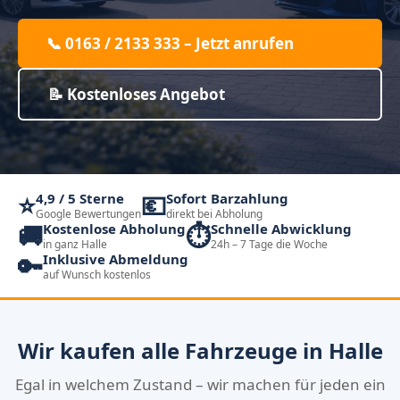
📞 0163 / 2133 333 – Jetzt anrufen
📝 Kostenloses Angebot
⭐
💶
4,9 / 5 Sterne
Sofort Barzahlung
Google Bewertungen
direkt bei Abholung
🚚
⏱️
Kostenlose Abholung
Schnelle Abwicklung
in ganz Halle
24h – 7 Tage die Woche
🔑
Inklusive Abmeldung
auf Wunsch kostenlos
Wir kaufen alle Fahrzeuge in Halle
Egal in welchem Zustand – wir machen für jeden ein